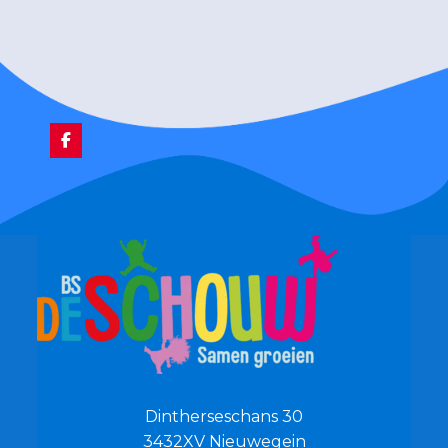
Dintherseschans 30
3432XV Nieuwegein