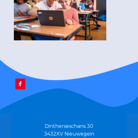
Dintherseschans 30
3432XV Nieuwegein